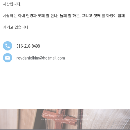
사람입니다.
사랑하는 아내 현경과 첫째 딸 안나, 둘째 딸 하은, 그리고 셋째 딸 하영이 함께
섬기고 있습니다.
call
316-218-8498
mail
revdanielkim@hotmail.com
I may walk through valleys as dark as death, but I won't be afraid.
You are with me, and your shepherd's rod makes me feel safe.
Psalms 23:4